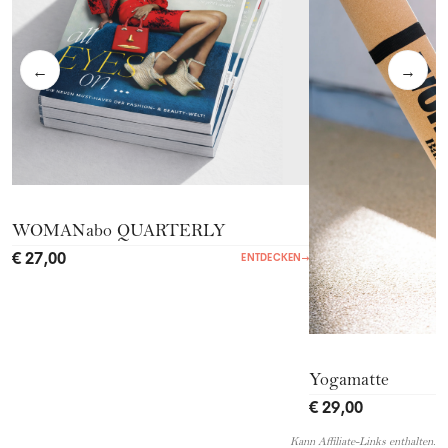
←
→
WOMANabo QUARTERLY
€ 27,00
ENTDECKEN
→
Yogamatte
€ 29,00
Kann Affiliate-Links enthalten.