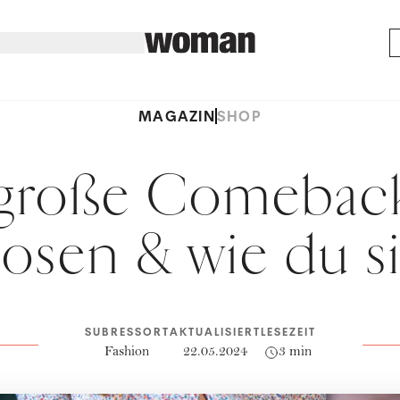
MAGAZIN
SHOP
große Comebac
osen & wie du sie
SUBRESSORT
AKTUALISIERT
LESEZEIT
Fashion
22.05.2024
3 min