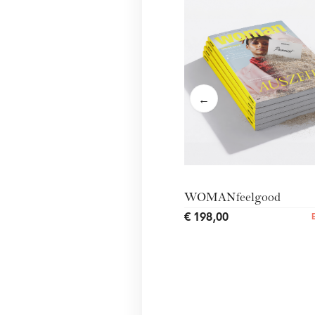
←
WOMANfeelgood
€ 198,00