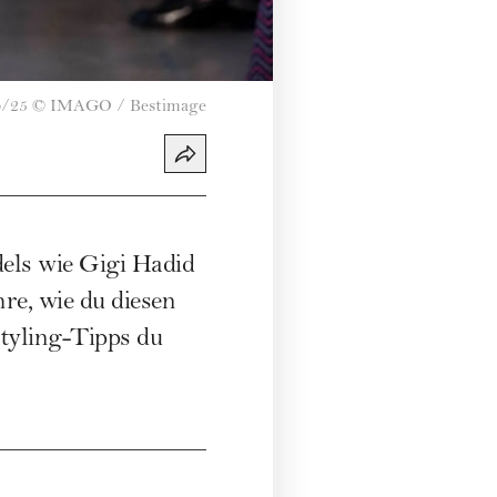
4/25
©
IMAGO / Bestimage
els wie Gigi Hadid
re, wie du diesen
Styling-Tipps du