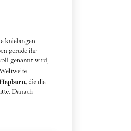
ie knielangen
ben gerade ihr
voll genannt wird,
 Weltweite
 Hepburn
,
die die
atte. Danach