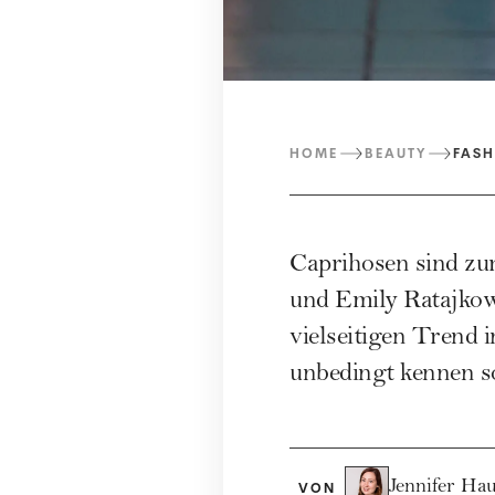
HOME
BEAUTY
FASH
Caprihosen sind zu
und Emily Ratajkows
vielseitigen Trend 
unbedingt kennen so
Jennifer Ha
VON