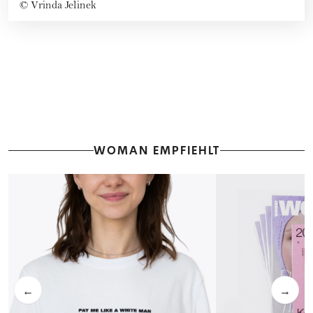
©
Vrinda Jelinek
WOMAN EMPFIEHLT
←
→