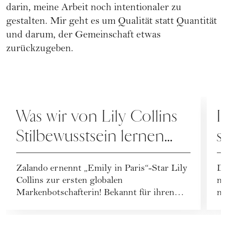
darin, meine Arbeit noch intentionaler zu
gestalten. Mir geht es um Qualität statt Quantität
und darum, der Gemeinschaft etwas
zurückzugeben.
FASHION
F
Was wir von Lily Collins
I
Stilbewusstsein lernen
s
können
e
Zalando ernennt „Emily in Paris“-Star Lily
Da
Collins zur ersten globalen
ni
Markenbotschafterin! Bekannt für ihren
ni
expressiven und wand...
et