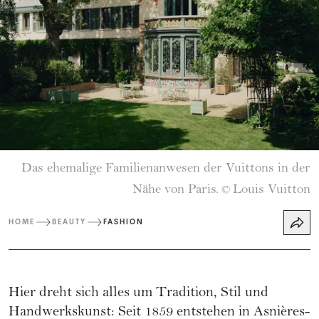
Das ehemalige Familienanwesen der Vuittons in der
Nähe von Paris.
Louis Vuitton
©
HOME
BEAUTY
FASHION
Hier dreht sich alles um Tradition, Stil und
Handwerkskunst: Seit 1859 entstehen in Asnières-