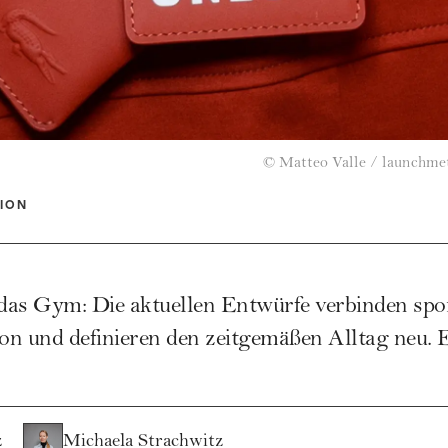
©
Matteo Valle / launchmet
ION
 das Gym: Die aktuellen Entwürfe verbinden spo
ion und definieren den zeitgemäßen Alltag neu. 
z
Michaela Strachwitz