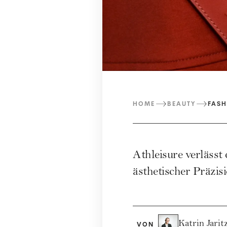
HOME
BEAUTY
FASH
Athleisure verlässt
ästhetischer Präzis
Katrin Jarit
VON