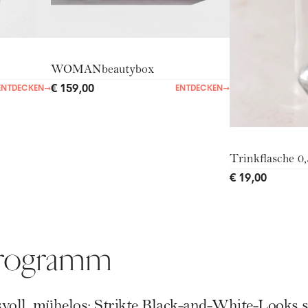
WOMANbeautybox
€ 159,00
ENTDECKEN
→
ENTDECKEN
→
Trinkflasche 0,
€ 19,00
programm
voll, mühelos: Strikte Black-and-White-Looks s