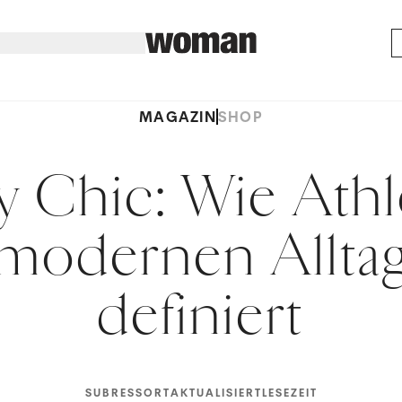
MAGAZIN
SHOP
y Chic: Wie Athl
modernen Allta
definiert
SUBRESSORT
AKTUALISIERT
LESEZEIT