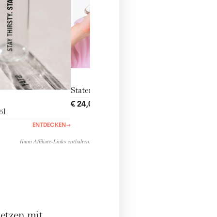
Statement Cap
€ 24,00
ENTDECKEN
→
5l
ENTDECKEN
→
Kann Affiliate-Links enthalten.
etzen mit