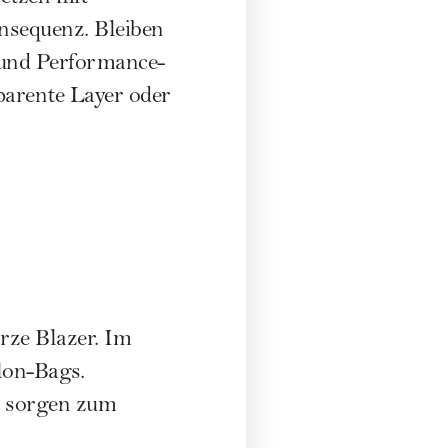
nsequenz. Bleiben
e und Performance-
sparente Layer oder
rze Blazer. Im
lon-Bags.
ür sorgen zum