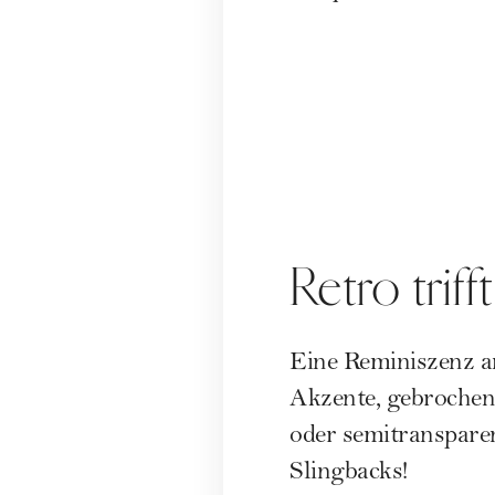
Retro trif
Eine Reminiszenz an
Akzente, gebrochen 
oder semitranspare
Slingbacks!