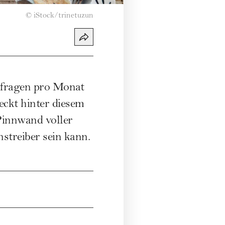
©
iStock/trinetuzun
nfragen pro Monat
eckt hinter diesem
Pinnwand voller
streiber sein kann.