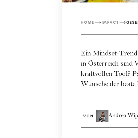
HOME
IMPACT
GESE
Ein Mindset-Trend 
in Österreich sind 
kraftvollen Tool? 
Wünsche der beste R
Andrea Wip
VON