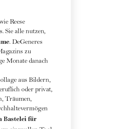
wie Reese
 Sie alle nutzen,
äume
. DeGeneres
Magazins zu
nige Monate danach
Collage aus Bildern,
ruflich oder privat,
en, Träumen,
rchhaltevermögen
 Bastelei für