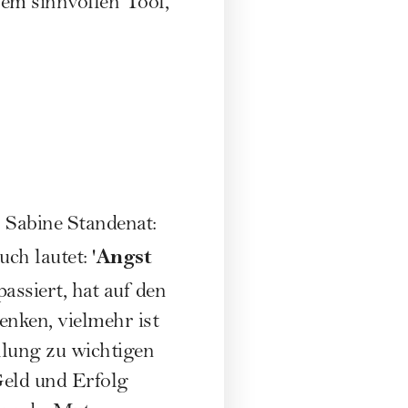
nem sinnvollen Tool,
n
Sabine Standenat
:
Angst
h lautet: '
passiert, hat auf den
enken, vielmehr ist
ellung zu wichtigen
Geld und Erfolg