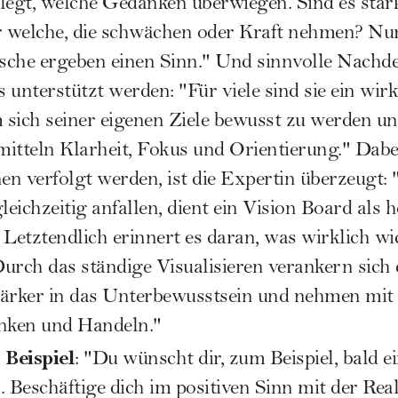
legt, welche Gedanken überwiegen. Sind es stä
 welche, die schwächen oder Kraft nehmen? Nur
sche ergeben einen Sinn." Und sinnvolle Nach
 unterstützt werden: "Für viele sind sie ein wir
m sich seiner eigenen Ziele bewusst zu werden un
rmitteln Klarheit, Fokus und Orientierung." Dab
n verfolgt werden, ist die Expertin überzeugt:
leichzeitig anfallen, dient ein Vision Board als
Letztendlich erinnert es daran, was wirklich wic
Durch das ständige Visualisieren verankern sich 
ärker in das Unterbewusstsein und nehmen mit d
enken und Handeln."
Beispiel
n
: "Du wünscht dir, zum Beispiel, bald e
Beschäftige dich im positiven Sinn mit der Rea