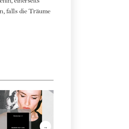
hin, einerseits
, falls die Träume
WOM
€ 159
→