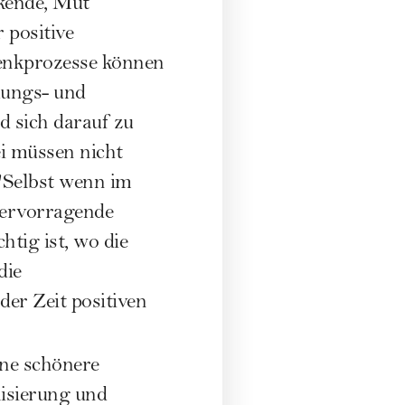
rkende, Mut
 positive
denkprozesse können
kungs- und
d sich darauf zu
ei müssen nicht
 "Selbst wenn im
 hervorragende
htig ist, wo die
die
er Zeit positiven
ine schönere
lisierung und