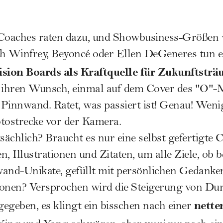
-Coaches raten dazu, und Showbusiness-Größen 
h Winfrey,
Beyoncé
oder Ellen DeGeneres tun es.
ision Boards als Kraftquelle für Zukunftstr
l ihren Wunsch, einmal auf dem Cover des "O"-
e Pinnwand. Ratet, was passiert ist! Genau! We
Fotostrecke vor der Kamera.
sächlich? Braucht es nur eine selbst gefertigte 
, Illustrationen und Zitaten, um alle Ziele, ob be
wand-Unikate, gefüllt mit persönlichen Gedank
onen? Versprochen wird die Steigerung von Du
netten
egeben, es klingt ein bisschen nach einer