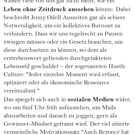
wissen viele von uns gar nicht mehr, wie ein
Leben ohne Zeitdruck aussehen
könnte. Dabei
beschreibt Jenny Odell Auszeiten gar als schiere
Notwendigkeit, um ein kollektives
Burnout
zu
verhindern. Dass wir uns regelrecht zu Pausen
zwingen müssen oder ein Gesetz brauchen, um
diese durchsetzen zu können, sei dem als
erstrebenswert geltenden durchgetakteten
Lebensstil geschuldet – der sogenannten Hustle
Culture: "Jeder einzelne Moment wird erfasst,
optimiert oder als ökonomische Ressource
vereinnahmt."
sozialen Medien
Das spiegelt sich auch in
wider,
wo um fünf Uhr früh aufzustehen, um Mails
abzuarbeiten und danach zu joggen, gern als
Gewinner-Mindset geframt wird. Der viel zitierte
vermeintliche Motivationssatz "Auch
Beyoncé
hat