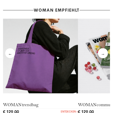
WOMAN EMPFIEHLT
←
→
WOMANtrendbag
WOMANcommuni
€ 129,00
€ 129,00
ENTDECKEN
→