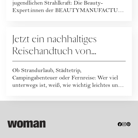
BEAUTYMANUFACTUR!
jugendlichen Strahlkraft: Die Beauty-
Expert:innen der BEAUTYMANUFACTUR
haben ihr geballt...
GEWINNSPIELE
Jetzt ein nachhaltiges
Reisehandtuch von
Buvanha gewinnen
Ob Strandurlaub, Städtetrip,
Campingabenteuer oder Fernreise: Wer viel
unterwegs ist, weiß, wie wichtig leichtes und
funktionales ...