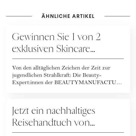
ÄHNLICHE ARTIKEL
GEWINNSPIELE
Gewinnen Sie 1 von 2
exklusiven Skincare
Packages der
Von den alltäglichen Zeichen der Zeit zur
BEAUTYMANUFACTUR!
jugendlichen Strahlkraft: Die Beauty-
Expert:innen der BEAUTYMANUFACTUR
haben ihr geballt...
GEWINNSPIELE
Jetzt ein nachhaltiges
Reisehandtuch von
Buvanha gewinnen