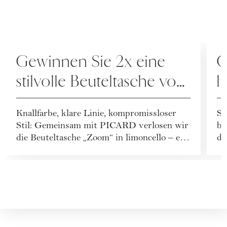
GEWINNSPIELE
G
Gewinnen Sie 2x eine
G
stilvolle Beuteltasche von
l
PICARD
v
Knallfarbe, klare Linie, kompromissloser
So
Stil: Gemeinsam mit PICARD verlosen wir
be
die Beuteltasche „Zoom“ in limoncello – ein
di
echte...
ho