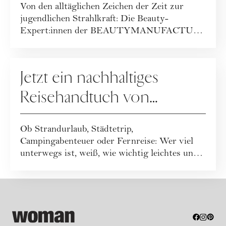
Von den alltäglichen Zeichen der Zeit zur
BEAUTYMANUFACTUR!
jugendlichen Strahlkraft: Die Beauty-
Expert:innen der BEAUTYMANUFACTUR
haben ihr geballt...
GEWINNSPIELE
Jetzt ein nachhaltiges
Reisehandtuch von
Buvanha gewinnen
Ob Strandurlaub, Städtetrip,
Campingabenteuer oder Fernreise: Wer viel
unterwegs ist, weiß, wie wichtig leichtes und
funktionales ...