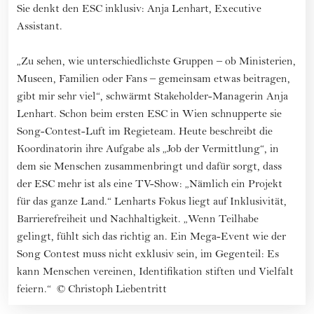
Sie denkt den ESC inklusiv: Anja Lenhart, Executive
Assistant.
„Zu sehen, wie unterschiedlichste Gruppen – ob Ministerien,
Museen, Familien oder Fans – gemeinsam etwas beitragen,
gibt mir sehr viel“, schwärmt Stakeholder-Managerin Anja
Lenhart. Schon beim ersten ESC in Wien schnupperte sie
Song-Contest-Luft im Regieteam. Heute beschreibt die
Koordinatorin ihre Aufgabe als „Job der Vermittlung“, in
dem sie Menschen zusammenbringt und dafür sorgt, dass
der ESC mehr ist als eine TV-Show: „Nämlich ein Projekt
für das ganze Land.“ Lenharts Fokus liegt auf Inklusivität,
Barrierefreiheit und Nachhaltigkeit. „Wenn Teilhabe
gelingt, fühlt sich das richtig an. Ein Mega-Event wie der
Song Contest muss nicht exklusiv sein, im Gegenteil: Es
kann Menschen vereinen, Identifikation stiften und Vielfalt
feiern.“
©
Christoph Liebentritt