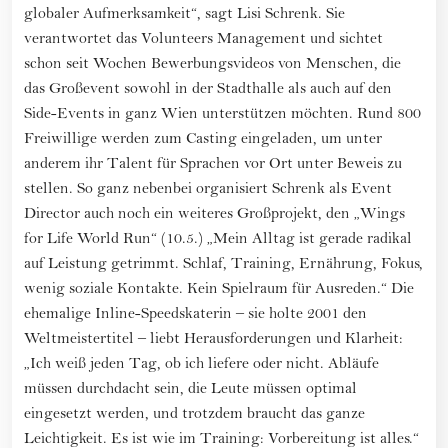
globaler Aufmerksamkeit“, sagt Lisi Schrenk. Sie
verantwortet das Volunteers Management und sichtet
schon seit Wochen Bewerbungsvideos von Menschen, die
das Großevent sowohl in der Stadthalle als auch auf den
Side-Events in ganz Wien unterstützen möchten. Rund 800
Freiwillige werden zum Casting eingeladen, um unter
anderem ihr Talent für Sprachen vor Ort unter Beweis zu
stellen. So ganz nebenbei organisiert Schrenk als Event
Director auch noch ein weiteres Großprojekt, den „Wings
for Life World Run“ (10.5.) „Mein Alltag ist gerade radikal
auf Leistung getrimmt. Schlaf, Training, Ernährung, Fokus,
wenig soziale Kontakte. Kein Spielraum für Ausreden.“ Die
ehemalige Inline-Speedskaterin – sie holte 2001 den
Weltmeistertitel – liebt Herausforderungen und Klarheit:
„Ich weiß jeden Tag, ob ich liefere oder nicht. Abläufe
müssen durchdacht sein, die Leute müssen optimal
eingesetzt werden, und trotzdem braucht das ganze
Leichtigkeit. Es ist wie im Training: Vorbereitung ist alles.“