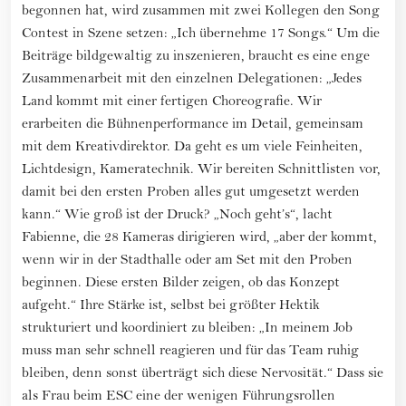
begonnen hat, wird zusammen mit zwei Kollegen den Song
Contest in Szene setzen: „Ich übernehme 17 Songs.“ Um die
Beiträge bildgewaltig zu inszenieren, braucht es eine enge
Zusammenarbeit mit den einzelnen Delegationen: „Jedes
Land kommt mit einer fertigen Choreografie. Wir
erarbeiten die Bühnenperformance im Detail, gemeinsam
mit dem Kreativdirektor. Da geht es um viele Feinheiten,
Lichtdesign, Kameratechnik. Wir bereiten Schnittlisten vor,
damit bei den ersten Proben alles gut umgesetzt werden
kann.“ Wie groß ist der Druck? „Noch geht’s“, lacht
Fabienne, die 28 Kameras dirigieren wird, „aber der kommt,
wenn wir in der Stadthalle oder am Set mit den Proben
beginnen. Diese ersten Bilder zeigen, ob das Konzept
aufgeht.“ Ihre Stärke ist, selbst bei größter Hektik
strukturiert und koordiniert zu bleiben: „In meinem Job
muss man sehr schnell reagieren und für das Team ruhig
bleiben, denn sonst überträgt sich diese Nervosität.“ Dass sie
als Frau beim ESC eine der wenigen Führungsrollen