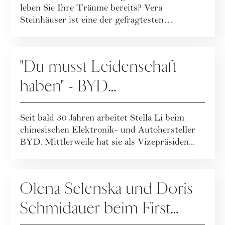
leben Sie Ihre Träume bereits? Vera
Steinhäuser ist eine der gefragtesten
Karriereberat...
KARRIERE
"Du musst Leidenschaft
haben" - BYD
Vizepräsidentin Stella Li
Seit bald 30 Jahren arbeitet Stella Li beim
über ihre Karriere
chinesischen Elektronik- und Autohersteller
BYD. Mittlerweile hat sie als Vizepräsiden...
PEOPLE
Olena Selenska und Doris
Schmidauer beim First