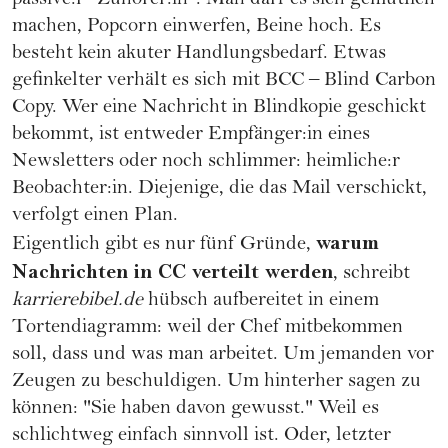
passive:r "Zuhörer:in". Man darf es sich gemütlich
machen, Popcorn einwerfen, Beine hoch. Es
besteht kein akuter Handlungsbedarf. Etwas
gefinkelter verhält es sich mit BCC – Blind Carbon
Copy. Wer eine Nachricht in Blindkopie geschickt
bekommt, ist entweder Empfänger:in eines
Newsletters oder noch schlimmer: heimliche:r
Beobachter:in. Diejenige, die das Mail verschickt,
verfolgt einen Plan.
warum
Eigentlich gibt es nur fünf Gründe,
Nachrichten in CC verteilt werden
, schreibt
karrierebibel.de
hübsch aufbereitet in einem
Tortendiagramm: weil der Chef mitbekommen
soll, dass und was man arbeitet. Um jemanden vor
Zeugen zu beschuldigen. Um hinterher sagen zu
können: "Sie haben davon gewusst." Weil es
schlichtweg einfach sinnvoll ist. Oder, letzter