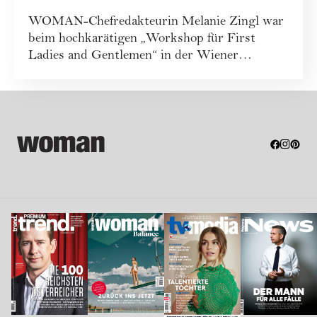
Ladies & Gentlemen
WOMAN-Chefredakteurin Melanie Zingl war
Summit in Wien
beim hochkarätigen „Workshop für First
Ladies and Gentlemen“ in der Wiener
Hofburg vor Ort...