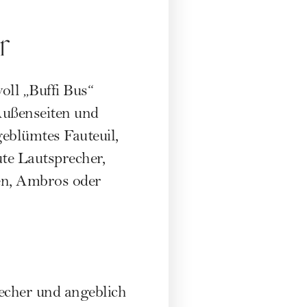
r
oll „Buffi Bus“
Außenseiten und
geblümtes Fauteuil,
te Lautsprecher,
en, Ambros oder
echer und angeblich