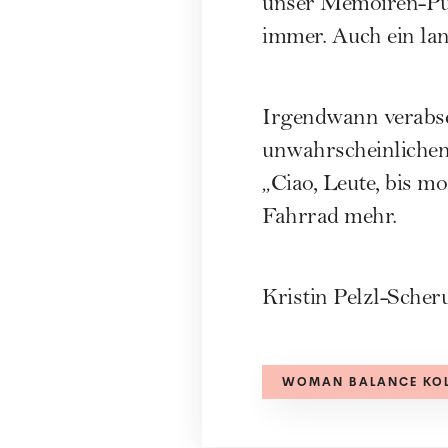
unser Memoiren-Puzz
immer. Auch ein lan
Irgendwann verabsc
unwahrscheinlichen „
„Ciao, Leute, bis mo
Fahrrad mehr.
Kristin Pelzl-Sche
WOMAN BALANCE KO