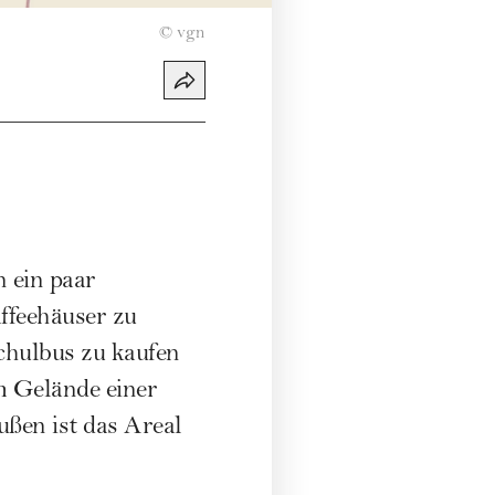
©
vgn
n ein paar
affeehäuser zu
Schulbus zu kaufen
em Gelände einer
ußen ist das Areal