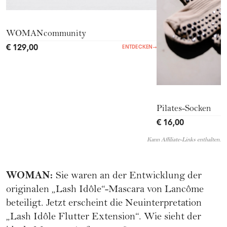
WOMANcommunity
€ 129,00
ENTDECKEN
→
Pilates-Socken
€ 16,00
Kann Affiliate-Links enthalten.
WOMAN
:
Sie waren an der Entwicklung der
originalen „Lash Idôle“-Mascara von Lancôme
beteiligt. Jetzt erscheint die Neuinterpretation
„Lash Idôle Flutter Extension“. Wie sieht der