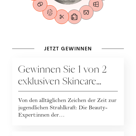
JETZT GEWINNEN
GEWINNSPIELE
Gewinnen Sie 1 von 2
exklusiven Skincare
Packages der
Von den alltäglichen Zeichen der Zeit zur
BEAUTYMANUFACT
jugendlichen Strahlkraft: Die Beauty-
UR!
Expert:innen der
BEAUTYMANUFACTUR haben ihr
geballt...
GEWINNSPIELE