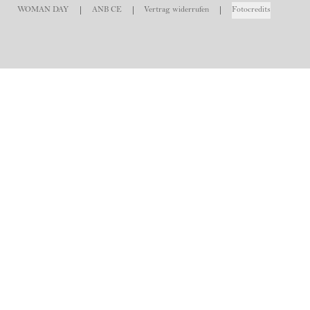
WOMAN DAY
ANB CE
Vertrag widerrufen
Fotocredits