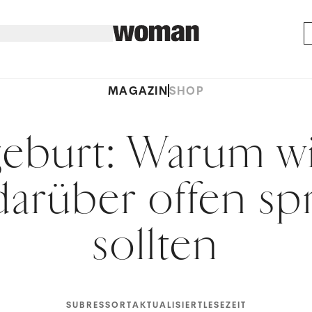
MAGAZIN
SHOP
eburt: Warum wi
arüber offen s
sollten
SUBRESSORT
AKTUALISIERT
LESEZEIT