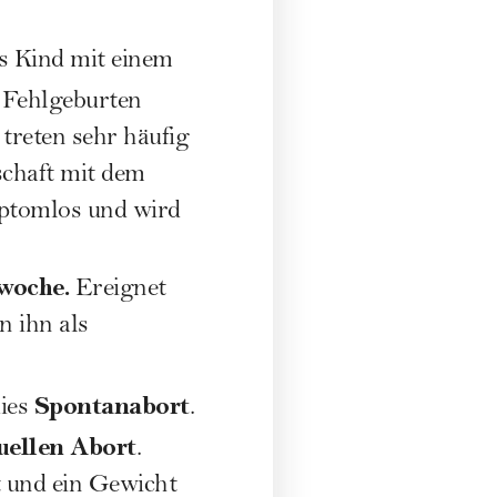
s Kind mit einem
 Fehlgeburten
treten sehr häufig
chaft
mit dem
mptomlos und wird
swoche.
Ereignet
n ihn als
Spontanabort
dies
.
uellen Abort
.
t und ein Gewicht