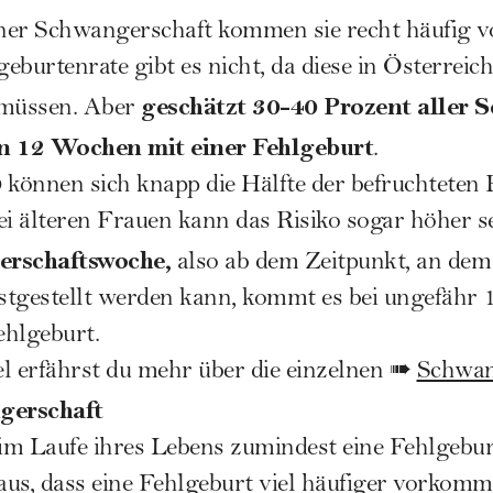
iner
Schwangerschaft
kommen sie recht häufig vor
geburtenrate gibt es nicht, da diese in
Österreich
geschätzt 30-40 Prozent aller 
müssen. Aber
en 12 Wochen mit einer Fehlgeburt
.
 können sich knapp die Hälfte der befruchteten E
ei älteren Frauen kann das Risiko sogar höher s
erschaftswoche,
also ab dem Zeitpunkt, an dem
tgestellt werden kann, kommt es bei ungefähr 1
ehlgeburt.
l erfährst du mehr über die einzelnen ➠
Schwan
gerschaft
 im Laufe ihres Lebens zumindest eine Fehlgebu
us, dass eine Fehlgeburt viel häufiger vorkomm