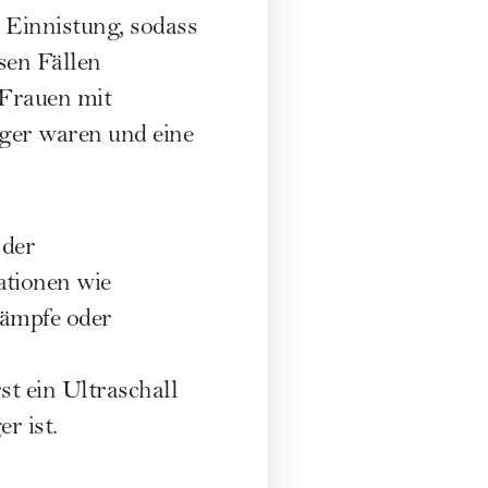
r Einnistung, sodass
sen Fällen
 Frauen mit
ger waren und eine
 der
ationen wie
rämpfe oder
st ein Ultraschall
r ist.