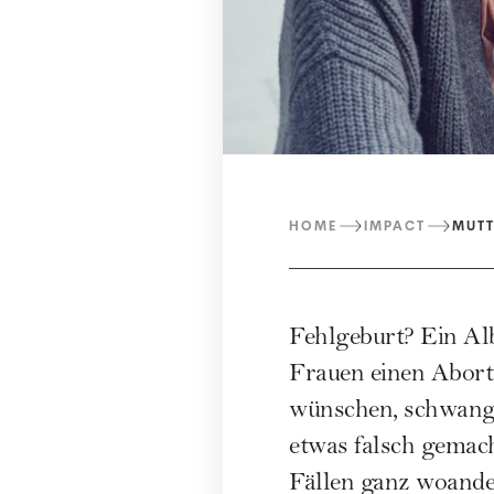
HOME
IMPACT
MUT
Fehlgeburt? Ein Al
Frauen einen Abort.
wünschen, schwange
etwas falsch gemach
Fällen ganz woande