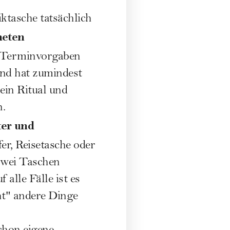
iktasche tatsächlich
neten
e Terminvorgaben
und hat zumindest
ein Ritual und
n.
ter und
fer, Reisetasche oder
zwei Taschen
alle Fälle ist es
cht" andere Dinge