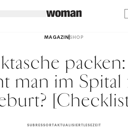
MAGAZIN
SHOP
iktasche packen
t man im Spital 
burt? [Checklis
SUBRESSORT
AKTUALISIERT
LESEZEIT