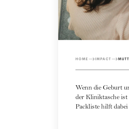
HOME
IMPACT
MUT
Wenn die Geburt unm
der Kliniktasche is
Packliste hilft dabe