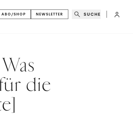
SUCHE
ABO/SHOP
NEWSLETTER
: Was
für die
te]