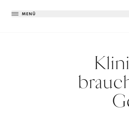
MENÜ
Klin
brauch
Ge