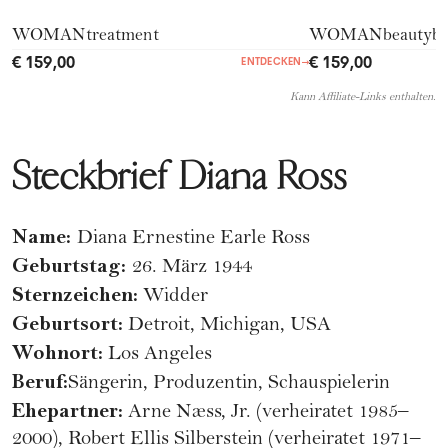
WOMANtreatment
WOMANbeautyb
€ 159,00
€ 159,00
ENTDECKEN
→
Kann Affiliate-Links enthalten.
Steckbrief Diana Ross
Name:
Diana Ernestine Earle Ross
Geburtstag:
26. März 1944
Sternzeichen:
Widder
Geburtsort:
Detroit, Michigan, USA
Wohnort:
Los Angeles
Beruf:
Sängerin, Produzentin, Schauspielerin
Ehepartner:
Arne Næss, Jr. (verheiratet 1985–
2000), Robert Ellis Silberstein (verheiratet 1971–