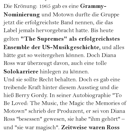
Grammy-
Die Krönung: 1965 gab es eine
Nominierung
und Motown durfte die Gruppe
jetzt die erfolgreichste Band nennen, die das
Label jemals hervorgebracht hatte. Bis heute
"The Supremes" als erfolgreichstes
gelten
Ensemble der US-Musikgeschichte,
und alles
hätte gut so weitergehen können. Doch Diana
Ross war überzeugt davon, auch eine tolle
Solokarriere
hinlegen zu können.
Und sie sollte Recht behalten. Doch es gab eine
treibende Kraft hinter diesem Ausstieg und die
hieß Berry Gordy. In seiner Autobiographie "To
Be Loved: The Music, the Magic the Memories of
Motown" schrieb der Produzent, er sei von Diana
Ross "besessen" gewesen, sie habe "ihm gehört" –
Zeitweise waren Ross
und "sie war magisch".