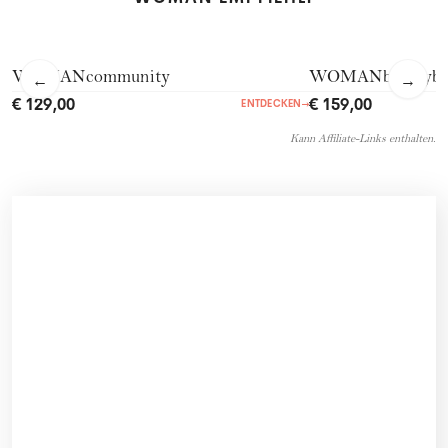
WOMANcommunity
WOMANbeautyb
←
→
€ 129,00
€ 159,00
ENTDECKEN
→
Kann Affiliate-Links enthalten.