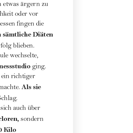
n etwas ärgern zu
chkeit oder vor
essen fingen die
n sämtliche Diäten
folg blieben.
ule wechselte,
tnessstudio
ging.
ein richtiger
Als sie
 machte.
Schlag.
sich auch über
rloren,
sondern
0 Kilo