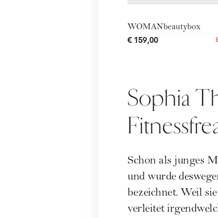
WOMANbeautybox
€ 159,00
Sophia Th
Fitnessfre
Schon als junges 
und wurde deswegen 
bezeichnet. Weil si
verleitet irgendwelc