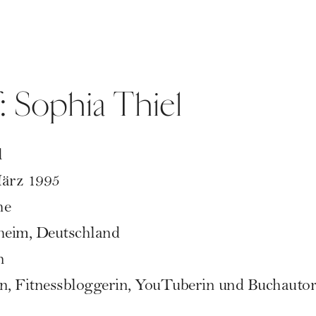
: Sophia Thiel
l
März 1995
he
eim, Deutschland
n
n, Fitnessbloggerin, YouTuberin und Buchautor