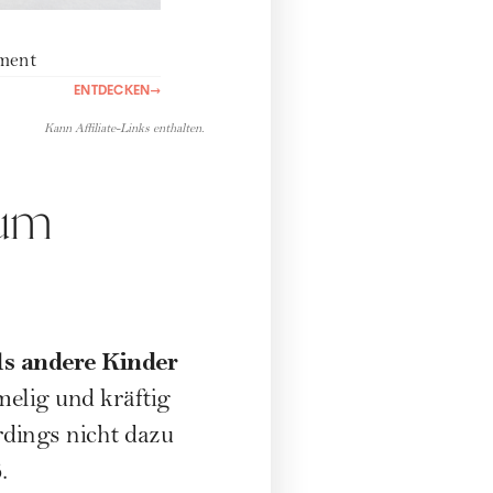
ment
ENTDECKEN
→
Kann Affiliate-Links enthalten.
zum
ls andere Kinder
melig und kräftig
rdings nicht dazu
.