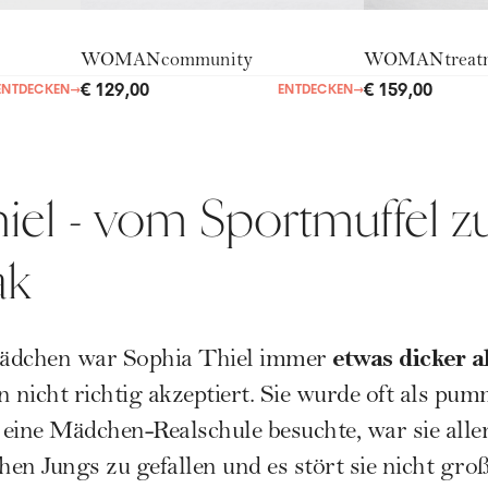
WOMANcommunity
WOMANtreat
€ 129,00
€ 159,00
ENTDECKEN
→
ENTDECKEN
→
iel - vom Sportmuffel 
ak
etwas dicker a
Mädchen war Sophia Thiel immer
nicht richtig akzeptiert. Sie wurde oft als pum
e eine Mädchen-Realschule besuchte, war sie alle
hen Jungs zu gefallen und es stört sie nicht groß