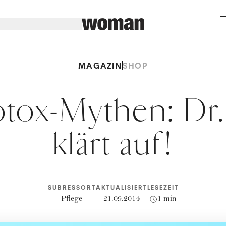
MAGAZIN
SHOP
tox-Mythen: Dr.
klärt auf!
SUBRESSORT
AKTUALISIERT
LESEZEIT
Pflege
21.09.2014
1 min