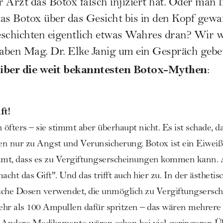
der Arzt das Botox falsch injiziert hat. Oder man 
as Botox über das Gesicht bis in den Kopf gewan
eschichten eigentlich etwas Wahres dran? Wir w
haben
Mag. Dr. Elke Janig
um ein Gespräch gebe
über die weit bekanntesten Botox-Mythen
:
ft!
öfters – sie stimmt aber überhaupt nicht. Es ist schade, d
ren nur zu Angst und Verunsicherung. Botox ist ein Eiweiß
immt, dass es zu Vergiftungserscheinungen kommen kann. 
acht das Gift". Und das trifft auch hier zu. In der ästhet
che Dosen verwendet, die unmöglich zu Vergiftungsersc
r als 100 Ampullen dafür spritzen – das wären mehrere 