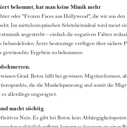
ziert bekommt, hat man keine Mimik mehr
hter oder "Frozen Faces aus Hollywood", die wir aus den
cht. Im mitteleuropäischen Schönheitsideal wird meist ei
stmimik angestrebt – einfach die negativen Falten reduzie
 behandelnden Ärzte heutzutage verfügen über sichere Prä
as gewünschte Ergebnis zu bekommen.
pfschmerzen.
issen Grad. Botox hilft bei gewissen Migräneformen, aber
ktionspunkte, die die Muskelspannung und somit die Migr
 es allerdings ungeeignet.
 und macht süchtig
efinitives Nein. Es gibt bei Botox kein Abhängigkeitspot