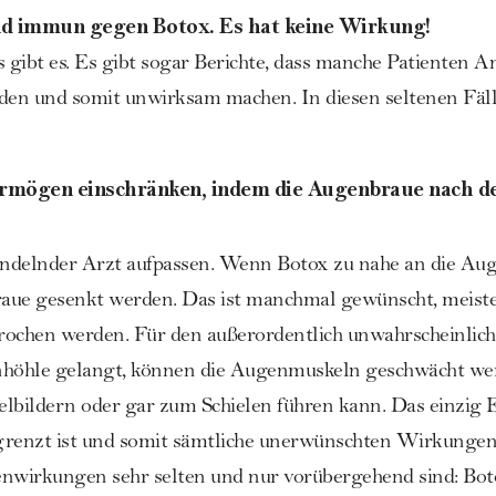
d immun gegen Botox. Es hat keine Wirkung!
as gibt es. Es gibt sogar Berichte, dass manche Patienten A
nden und somit unwirksam machen. In diesen seltenen Fäll
ermögen einschränken, indem die Augenbraue nach d
andelnder Arzt aufpassen. Wenn Botox zu nahe an die A
Braue gesenkt werden. Das ist manchmal gewünscht, meist
rochen werden. Für den außerordentlich unwahrscheinliche
nhöhle gelangt, können die Augenmuskeln geschwächt we
ildern oder gar zum Schielen führen kann. Das einzig Erf
renzt ist und somit sämtliche unerwünschten Wirkungen
wirkungen sehr selten und nur vorübergehend sind: Boto