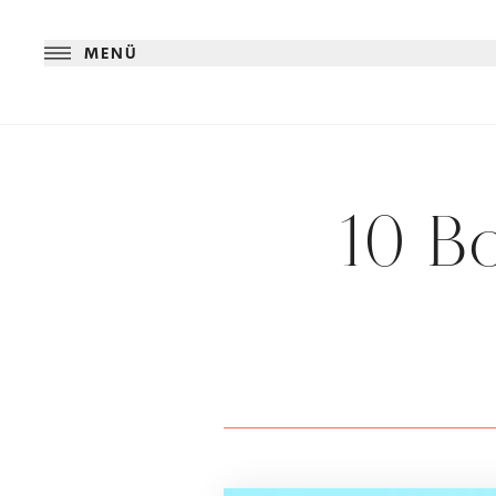
MENÜ
10 Bo