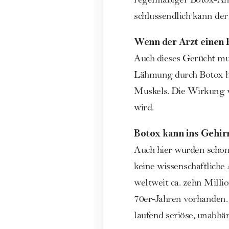
regelmäßiger Botox-Anw
schlussendlich kann de
Wenn der Arzt einen
Auch dieses Gerücht mu
Lähmung durch Botox he
Muskels. Die Wirkung v
wird.
Botox kann ins Gehir
Auch hier wurden schon 
keine wissenschaftliche 
weltweit ca. zehn Mill
70er-Jahren vorhanden. 
laufend seriöse, unabhä