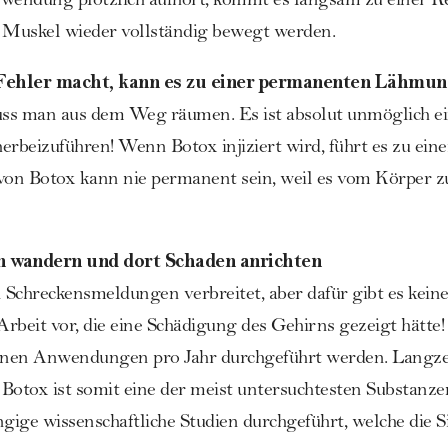
endung plötzlich aufhört, kommt es langsam zu einer Red
r Muskel wieder vollständig bewegt werden.
 Fehler macht, kann es zu einer permanenten Lähmu
ss man aus dem Weg räumen. Es ist absolut unmöglich e
rbeizuführen! Wenn Botox injiziert wird, führt es zu ei
on Botox kann nie permanent sein, weil es vom Körper z
n wandern und dort Schaden anrichten
Schreckensmeldungen verbreitet, aber dafür gibt es keine
Arbeit vor, die eine Schädigung des Gehirns gezeigt hätte!
ionen Anwendungen pro Jahr durchgeführt werden. Langzei
Botox ist somit eine der meist untersuchtesten Substanz
ngige wissenschaftliche Studien durchgeführt, welche die 