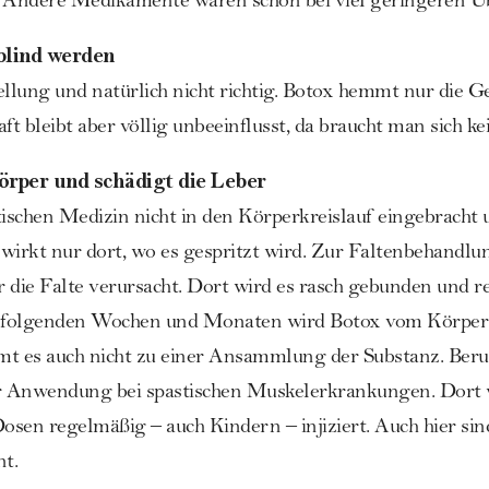
. Andere Medikamente wären schon bei viel geringeren Üb
blind werden
ellung und natürlich nicht richtig. Botox hemmt nur die Ge
raft bleibt aber völlig unbeeinflusst, da braucht man sich 
örper und schädigt die Leber
tischen Medizin nicht in den Körperkreislauf eingebracht 
 wirkt nur dort, wo es gespritzt wird. Zur Faltenbehandlun
er die Falte verursacht. Dort wird es rasch gebunden und r
n folgenden Wochen und Monaten wird Botox vom Körper 
mt es auch nicht zu einer Ansammlung der Substanz. Beru
er Anwendung bei spastischen Muskelerkrankungen. Dort w
Dosen regelmäßig – auch Kindern – injiziert. Auch hier si
t.