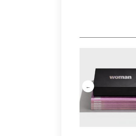
←
WOMANbeautybox