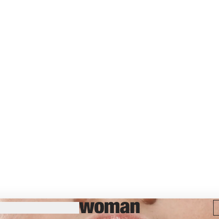
MAGAZIN
SHOP
kinn weg in 3 
SUBRESSORT
AKTUALISIERT
LESEZEIT
Pflege
02.06.2022
1 min