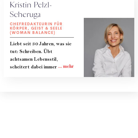
Kristin Pelzl-
Scheruga
CHEFREDAKTEURIN FÜR
KÖRPER, GEIST & SEELE
(WOMAN BALANCE)
Liebt seit 30 Jahren, was sie
tut: Schreiben. Übt
achtsamen Lebensstil,
scheitert dabei immer wieder
und lernt gerade dadurch
viel. Teilt ihre Erkenntnisse
und das Know-How von
Expert:innen in Kolumnen, im
Magazin und im Podcast
"Zeit zum Reden." Lebt mit
ihrer Familie in Wien.