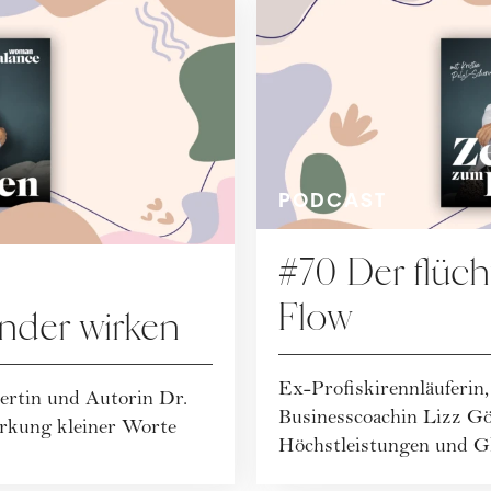
PODCAST
#70 Der flüch
Flow
nder wirken
Ex-Profiskirennläuferin
rtin und Autorin Dr.
Businesscoachin Lizz Gö
irkung kleiner Worte
Höchstleistungen und Gl.