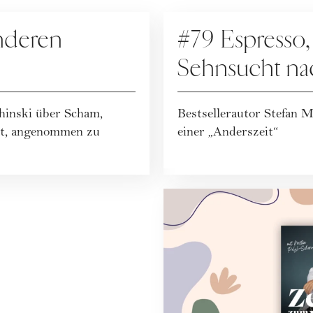
PODCAST
nderen
#79 Espresso,
Sehnsucht n
hinski über Scham,
Bestsellerautor Stefan 
cht, angenommen zu
einer „Anderszeit“