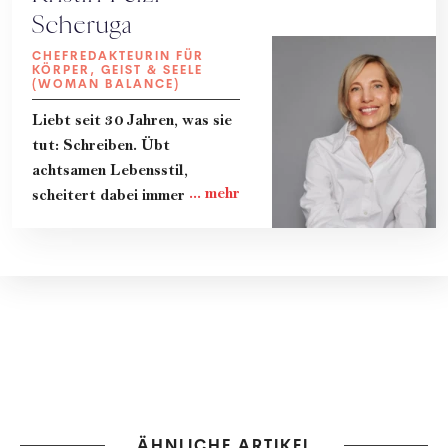
Scheruga
CHEFREDAKTEURIN FÜR
KÖRPER, GEIST & SEELE
(WOMAN BALANCE)
Liebt seit 30 Jahren, was sie
tut: Schreiben. Übt
achtsamen Lebensstil,
scheitert dabei immer wieder
und lernt gerade dadurch
viel. Teilt ihre Erkenntnisse
und das Know-How von
Expert:innen in Kolumnen, im
Magazin und im Podcast
"Zeit zum Reden." Lebt mit
ihrer Familie in Wien.
ÄHNLICHE ARTIKEL