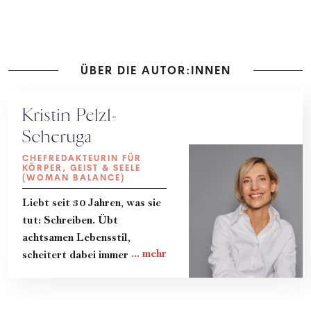
ÜBER DIE AUTOR:INNEN
Kristin Pelzl-
Scheruga
CHEFREDAKTEURIN FÜR
KÖRPER, GEIST & SEELE
(WOMAN BALANCE)
Liebt seit 30 Jahren, was sie
tut: Schreiben. Übt
achtsamen Lebensstil,
scheitert dabei immer wieder
und lernt gerade dadurch
viel. Teilt ihre Erkenntnisse
und das Know-How von