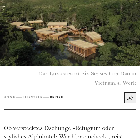
Das Luxusresort Six Senses Con Dao in
Vietnam.
Werk
©
HOME
LIFESTYLE
REISEN
Ob verstecktes Dschungel-Refugium oder
stylishes Alpinhotel: Wer hier eincheckt, reist