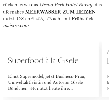
rücken, etwa das
Grand Park Hotel Rovinj
, das
MEERWASSER ZUM HEIZEN
ufernahes
nutzt. DZ ab € 408,–/Nacht mit Frühstück.
maistra.com
REZEPTE
R
A
Superfood à la Gisele
L
Einst Supermodel, jetzt Business-Frau,
Ei
Umweltaktivistin und Autorin: Gisele
la
Bündchen, 44, nutzt heute ihre
Fa
Bekanntheit, um Gutes s...
Ab