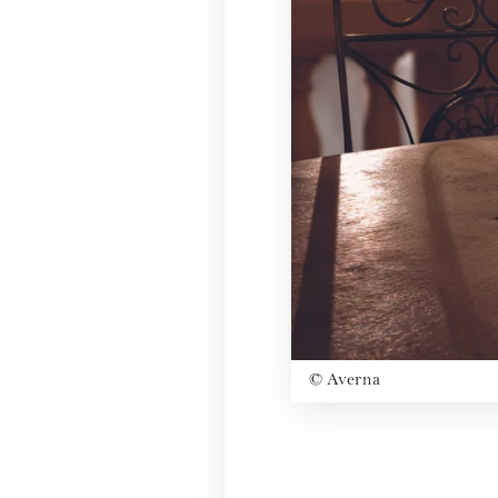
©
Averna