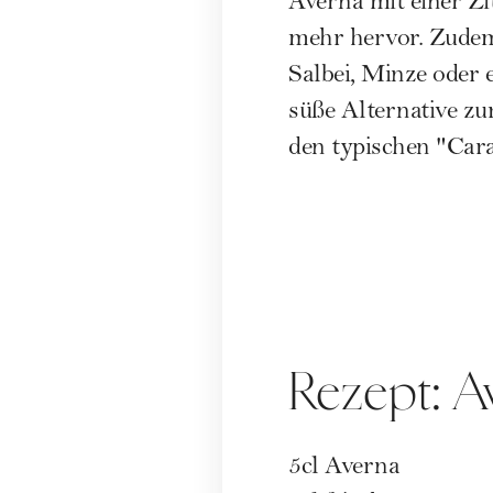
Averna mit einer Zi
mehr hervor. Zudem
Salbei, Minze oder
süße Alternative zur
den typischen "Carat
Rezept: A
5cl Averna