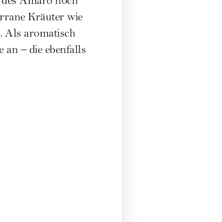
te des Amaro noch
rrane Kräuter wie
. Als aromatisch
 an – die ebenfalls