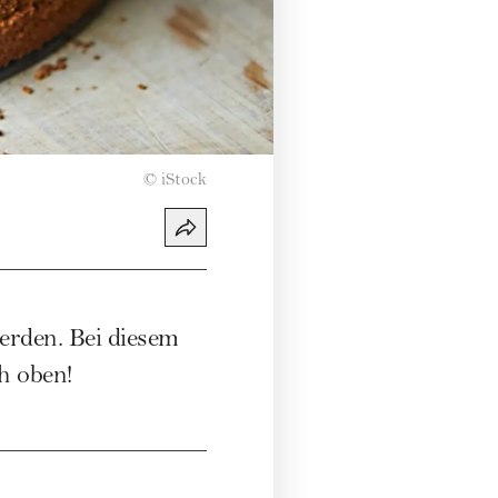
©
iStock
rden. Bei diesem
h oben!