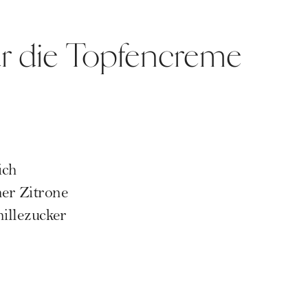
ür die Topfencreme
ich
ner Zitrone
illezucker