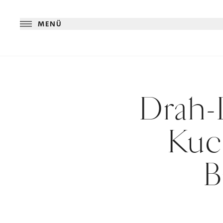
MENÜ
Drah-
Kuc
B