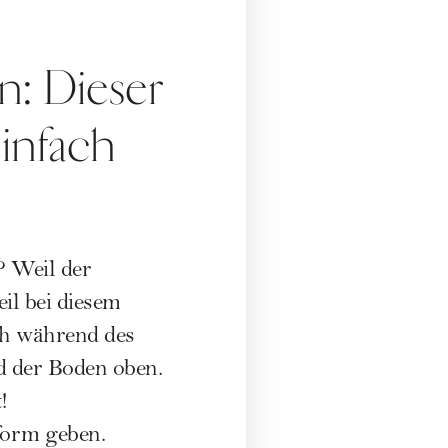
: Dieser
infach
? Weil der
il bei diesem
ch während des
d der Boden oben.
!
gform geben.