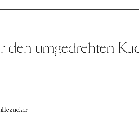
für den umgedrehten Ku
llezucker