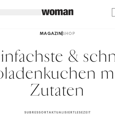
MAGAZIN
SHOP
infachste & schn
ladenkuchen mi
Zutaten
SUBRESSORT
AKTUALISIERT
LESEZEIT