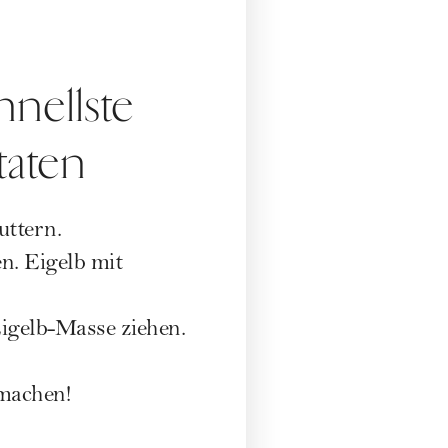
hnellste
taten
uttern.
n. Eigelb mit
igelb-Masse ziehen.
 machen!