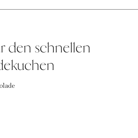
ür den schnellen
dekuchen
olade