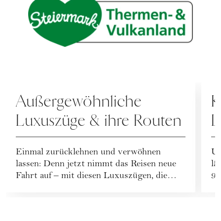
REISEN
W
Außergewöhnliche
K
Luxuszüge & ihre Routen
L
Einmal zurücklehnen und verwöhnen
Un
lassen: Denn jetzt nimmt das Reisen neue
lä
Fahrt auf – mit diesen Luxuszügen, die
90
Abenteuer und...
zu