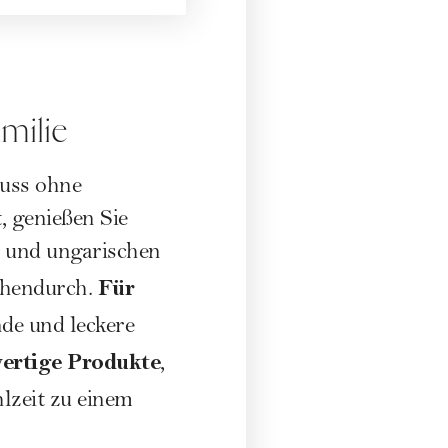
amilie
nuss ohne
, genießen Sie
n und ungarischen
Für
schendurch.
nde und leckere
ertige Produkte
,
lzeit zu einem