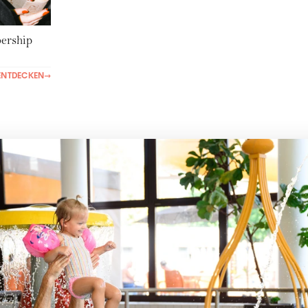
rship
ENTDECKEN
→