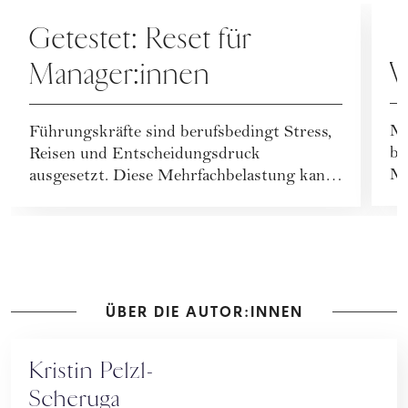
KARRIERE
R
Getestet: Reset für
W
Manager:innen
Mö
Führungskräfte sind berufsbedingt Stress,
bl
Reisen und Entscheidungsdruck
Me
ausgesetzt. Diese Mehrfachbelastung kann
Ag
Beeinträchtigunge...
ÜBER DIE AUTOR:INNEN
Kristin Pelzl-
Scheruga