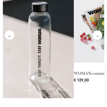
←
→
WOMANcommuni
€ 129,00