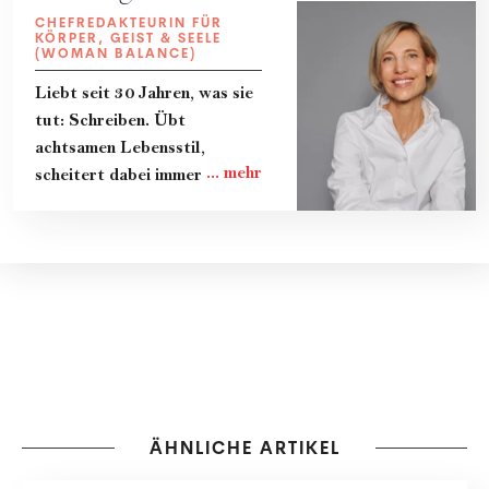
CHEFREDAKTEURIN FÜR
KÖRPER, GEIST & SEELE
(WOMAN BALANCE)
Liebt seit 30 Jahren, was sie
tut: Schreiben. Übt
achtsamen Lebensstil,
scheitert dabei immer wieder
und lernt gerade dadurch
viel. Teilt ihre Erkenntnisse
und das Know-How von
Expert:innen in Kolumnen, im
Magazin und im Podcast
"Zeit zum Reden." Lebt mit
ihrer Familie in Wien.
ÄHNLICHE ARTIKEL