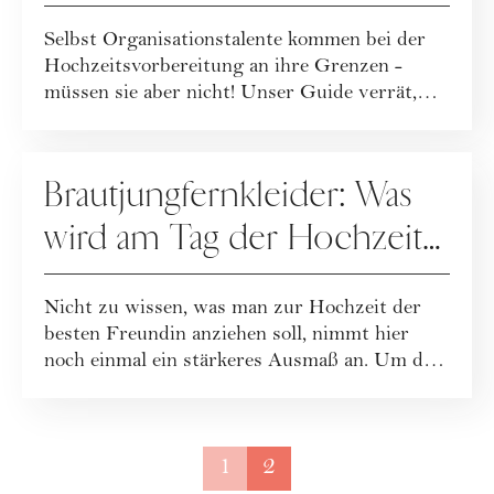
Einladungskarten für deine
Selbst Organisationstalente kommen bei der
Hochzeit ein Hit
Hochzeitsvorbereitung an ihre Grenzen -
müssen sie aber nicht! Unser Guide verrät,
wie ...
HOCHZEIT
Brautjungfernkleider: Was
wird am Tag der Hochzeit
getragen?
Nicht zu wissen, was man zur Hochzeit der
besten Freundin anziehen soll, nimmt hier
noch einmal ein stärkeres Ausmaß an. Um dem
zu...
1
2