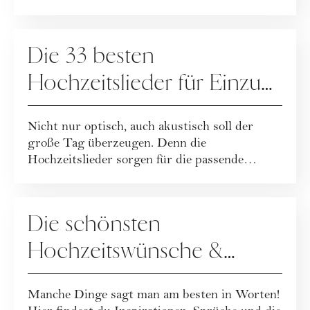
HOCHZEIT
Die 33 besten
Hochzeitslieder für Einzug,
Trauung, Auszug, Kirche
Nicht nur optisch, auch akustisch soll der
oder Standesamt
große Tag überzeugen. Denn die
Hochzeitslieder sorgen für die passende
Stimmung in den ...
HOCHZEIT
Die schönsten
Hochzeitswünsche &
Sprüche für Brautpaare
Manche Dinge sagt man am besten in Worten!