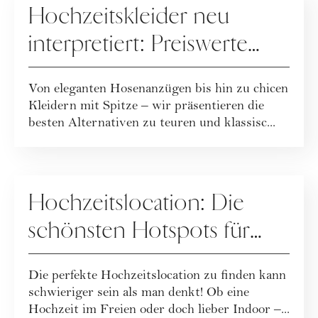
Hochzeitskleider neu
interpretiert: Preiswerte
Alternativen für die
Von eleganten Hosenanzügen bis hin zu chicen
moderne Braut
Kleidern mit Spitze – wir präsentieren die
besten Alternativen zu teuren und klassisc...
HOCHZEIT
Hochzeitslocation: Die
schönsten Hotspots für
deine Trauung
Die perfekte Hochzeitslocation zu finden kann
schwieriger sein als man denkt! Ob eine
Hochzeit im Freien oder doch lieber Indoor –...