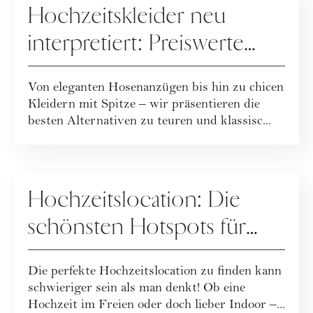
Hochzeitskleider neu
interpretiert: Preiswerte
Alternativen für die
Von eleganten Hosenanzügen bis hin zu chicen
moderne Braut
Kleidern mit Spitze – wir präsentieren die
besten Alternativen zu teuren und klassisc...
HOCHZEIT
Hochzeitslocation: Die
schönsten Hotspots für
deine Trauung
Die perfekte Hochzeitslocation zu finden kann
schwieriger sein als man denkt! Ob eine
Hochzeit im Freien oder doch lieber Indoor –...