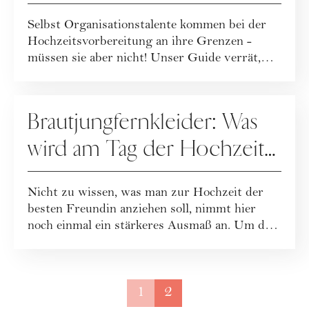
Einladungskarten für deine
Selbst Organisationstalente kommen bei der
Hochzeit ein Hit
Hochzeitsvorbereitung an ihre Grenzen -
müssen sie aber nicht! Unser Guide verrät,
wie ...
HOCHZEIT
Brautjungfernkleider: Was
wird am Tag der Hochzeit
getragen?
Nicht zu wissen, was man zur Hochzeit der
besten Freundin anziehen soll, nimmt hier
noch einmal ein stärkeres Ausmaß an. Um dem
zu...
1
2