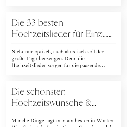
HOCHZEIT
Die 33 besten
Hochzeitslieder für Einzug,
Trauung, Auszug, Kirche
Nicht nur optisch, auch akustisch soll der
oder Standesamt
große Tag überzeugen. Denn die
Hochzeitslieder sorgen für die passende
Stimmung in den ...
HOCHZEIT
Die schönsten
Hochzeitswünsche &
Sprüche für Brautpaare
Manche Dinge sagt man am besten in Worten!