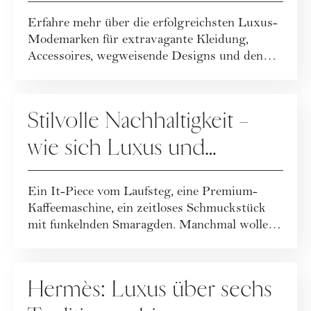
[Überblick]
Erfahre mehr über die erfolgreichsten Luxus-
Modemarken für extravagante Kleidung,
Accessoires, wegweisende Designs und den
berühmt...
GESELLSCHAFT
Stilvolle Nachhaltigkeit –
wie sich Luxus und
Umweltbewusstsein
Ein It-Piece vom Laufsteg, eine Premium-
vereinbaren lassen
Kaffeemaschine, ein zeitloses Schmuckstück
mit funkelnden Smaragden. Manchmal wollen
wir u...
UNTERNEHMENSPORTRAITS
Hermès: Luxus über sechs