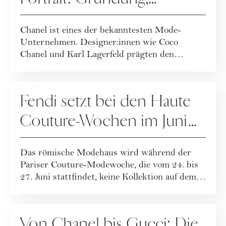
Geschichte & Entwicklung
Chanel ist eines der bekanntesten Mode-
des Unternehmens
Unternehmen. Designer:innen wie Coco
Chanel und Karl Lagerfeld prägten den
einzigartigen St...
FASHION
Fendi setzt bei den Haute
Couture-Wochen im Juni
aus
Das römische Modehaus wird während der
Pariser Couture-Modewoche, die vom 24. bis
27. Juni stattfindet, keine Kollektion auf dem
L...
UNTERNEHMENSPORTRAITS
Von Chanel bis Gucci: Die