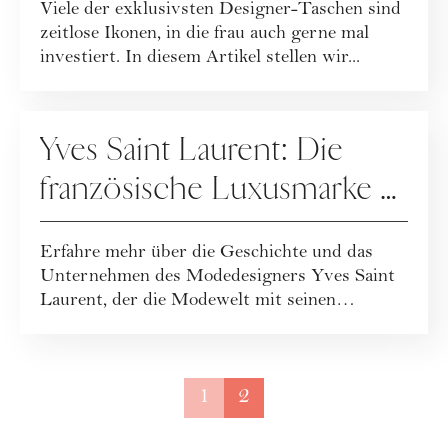
Viele der exklusivsten Designer-Taschen sind
Modegeschichte
zeitlose Ikonen, in die frau auch gerne mal
investiert. In diesem Artikel stellen wir...
UNTERNEHMENSPORTRAITS
Yves Saint Laurent: Die
französische Luxusmarke &
der gleichnamige Gründer
Erfahre mehr über die Geschichte und das
im Portrait
Unternehmen des Modedesigners Yves Saint
Laurent, der die Modewelt mit seinen
Kreationen ...
1
2