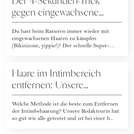
Der 4-Sekunden-Trick
gegen eingewachsene
Haare
Du hast beim Rasieren immer wieder mit
eingewachsenen Haaren zu kämpfen
(Bikinizone, yippie!)? Der schnelle Super-
Trick, der für i...
PFLEGE
Haare im Intimbereich
entfernen: Unsere
Redakteurin hat 4
Welche Methode ist die beste zum Entfernen
Methoden getestet und
der Intimbehaarung? Unsere Redakteurin hat
DAS war die Beste
so gut wie alle getestet und ist bei einer b...