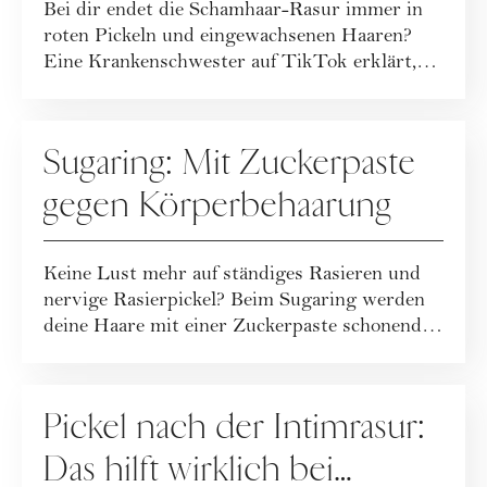
Bei dir endet die Schamhaar-Rasur immer in
geht
roten Pickeln und eingewachsenen Haaren?
Eine Krankenschwester auf TikTok erklärt,
was ...
PFLEGE
Sugaring: Mit Zuckerpaste
gegen Körperbehaarung
Keine Lust mehr auf ständiges Rasieren und
nervige Rasierpickel? Beim Sugaring werden
deine Haare mit einer Zuckerpaste schonend
e...
PFLEGE
Pickel nach der Intimrasur:
Das hilft wirklich bei