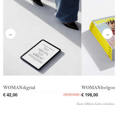
←
→
WOMANdigital
WOMANfeelgood
€ 42,00
€ 198,00
ENTDECKEN
→
Kann Affiliate-Links enthalten.