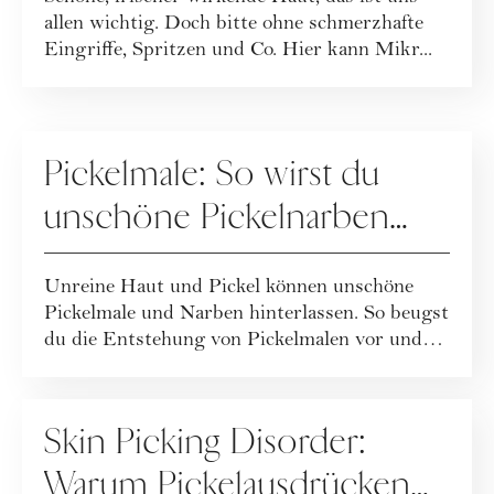
geschmeidigen Haut
allen wichtig. Doch bitte ohne schmerzhafte
Eingriffe, Spritzen und Co. Hier kann Mikr...
PFLEGE
Pickelmale: So wirst du
unschöne Pickelnarben
wieder los
Unreine Haut und Pickel können unschöne
Pickelmale und Narben hinterlassen. So beugst
du die Entstehung von Pickelmalen vor und
da...
PFLEGE
Skin Picking Disorder:
Warum Pickelausdrücken