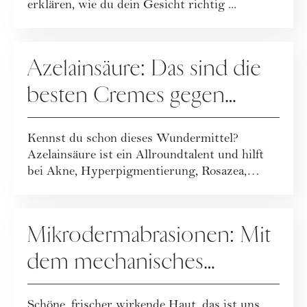
erklären, wie du dein Gesicht richtig ...
PFLEGE
Azelainsäure: Das sind die
besten Cremes gegen
Rötungen, Pickel und
Kennst du schon dieses Wundermittel?
Rosazea
Azelainsäure ist ein Allroundtalent und hilft
bei Akne, Hyperpigmentierung, Rosazea,
Rötungen...
PFLEGE
Mikrodermabrasionen: Mit
dem mechanisches
Hautpeeling zur
Schöne, frischer wirkende Haut, das ist uns