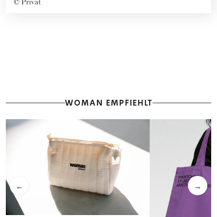
©
Privat
WOMAN EMPFIEHLT
←
→