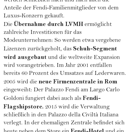
werden schließlich nach und nach auch die
Anteile der Fendi-Familienmitglieder von dem
Luxus-Konzern gekauft.
Übernahme durch LVMH
Die
ermöglicht
zahlreiche Investitionen für das
Modeunternehmen: So werden etwa vergebene
Schuh-Segment
Lizenzen zurückgeholt, das
wird ausgebaut
und die weltweite Expansion
wird vorangetrieben. Im Jahr 2001 entfallen
bereits 60 Prozent des Umsatzes auf Lederwaren.
neue Firmenzentrale in Rom
2005 wird die
eingeweiht: Der Palazzo Fendi am Largo Carlo
Fendi-
Goldoni fungiert dabei auch als
Flagshipstore.
2015 wird die Verwaltung
schließlich in den Palazzo della Civiltà Italiana
verlegt. In der ehemaligen Zentrale befindet sich
Fendi-Hotel
heute neben dem Store ein
und ein