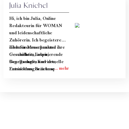
Julia Knichel
Hi, ich bin Julia, Online
Redakteurin für WOMAN
und leidenschaftliche
Zuhörerin. Ich begeistere
mich für Menschen und ihre
Themenschwerpunkte:
Geschichten, inspirierende
Gesundheit, Leben,
Begegnungen und aktuelle
Gesellschaft, Karriere,
Entwicklungen in unserer
Feminismus, Beziehung &
Gesellschaft.
Dating.