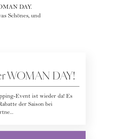
s WOMAN DAY.
was Schönes, und
der WOMAN DAY!
pping-Event ist wieder da! Es
Rabatte der Saison bei
tne...