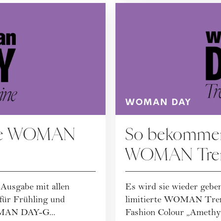
WOMAN DAY
alle WOMAN
So bekommen 
WOMAN Tren
usgabe mit allen
Es wird sie wieder geben
 für Frühling und
limitierte WOMAN Trend
MAN DAY-G...
Fashion Colour „Amethys