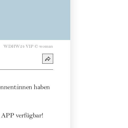
WDHW24 VIP
©
woman
nnent:innen haben
 APP verfügbar!