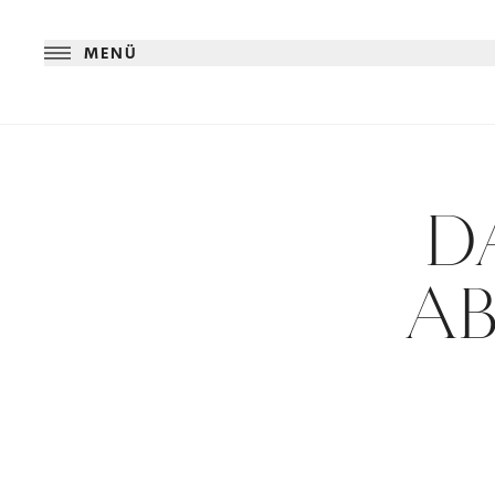
MENÜ
D
A