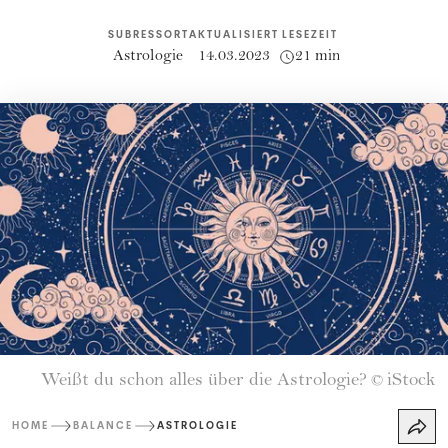
SUBRESSORT
AKTUALISIERT
LESEZEIT
Astrologie
14.03.2023
21 min
Weißt du schon alles über die Astrologie?
iStock
©
HOME
BALANCE
ASTROLOGIE