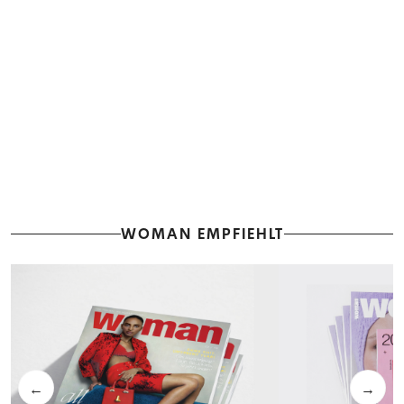
WOMAN EMPFIEHLT
←
→