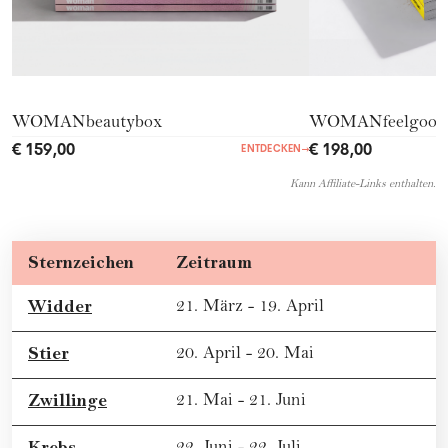
WOMANbeautybox
WOMANfeelgood
€ 159,00
€ 198,00
ENTDECKEN
→
Kann Affiliate-Links enthalten.
Sternzeichen
Zeitraum
Widder
21. März - 19. April
Stier
20. April - 20. Mai
Zwillinge
21. Mai - 21. Juni
Krebs