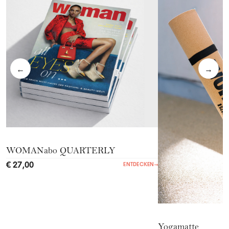
←
→
WOMANabo QUARTERLY
€ 27,00
ENTDECKEN
→
Yogamatte